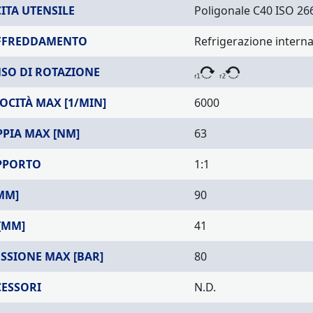
ITA UTENSILE
Poligonale C40 ISO 26
FFREDDAMENTO
Refrigerazione intern
SO DI ROTAZIONE
OCITÀ MAX [1/MIN]
6000
PIA MAX [NM]
63
PPORTO
1:1
MM]
90
[MM]
41
SSIONE MAX [BAR]
80
CESSORI
N.D.