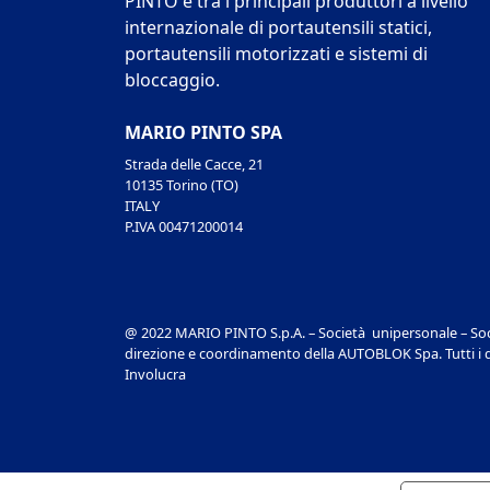
PINTO è tra i principali produttori a livello
internazionale di portautensili statici,
portautensili motorizzati e sistemi di
bloccaggio.
MARIO PINTO SPA
Strada delle Cacce, 21
10135 Torino (TO)
ITALY
P.IVA 00471200014
@ 2022 MARIO PINTO S.p.A. – Società unipersonale – Soc
direzione e coordinamento della AUTOBLOK Spa. Tutti i dir
Involucra