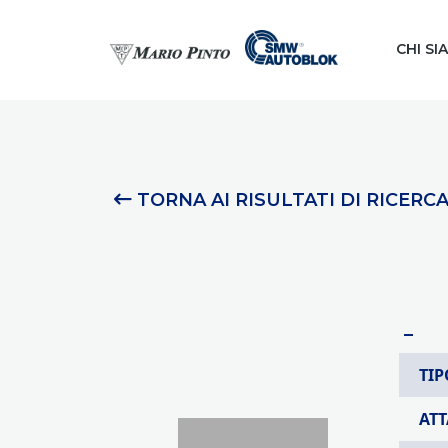
CHI SI
TORNA AI RISULTATI DI RICERC
–
TIP
AT