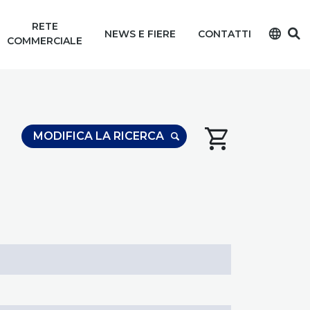
RETE
language
NEWS E FIERE
CONTATTI
COMMERCIALE
shopping_cart
MODIFICA LA RICERCA