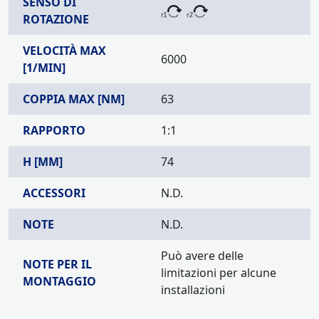
SENSO DI
ROTAZIONE
VELOCITÀ MAX
6000
[1/MIN]
COPPIA MAX [NM]
63
RAPPORTO
1:1
H [MM]
74
ACCESSORI
N.D.
NOTE
N.D.
Può avere delle
NOTE PER IL
limitazioni per alcune
MONTAGGIO
installazioni