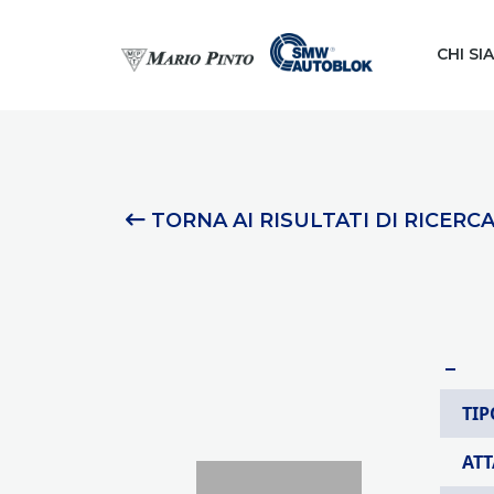
CHI SI
TORNA AI RISULTATI DI RICERC
–
TIP
AT