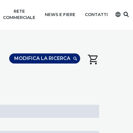
RETE
language
NEWS E FIERE
CONTATTI
COMMERCIALE
shopping_cart
MODIFICA LA RICERCA