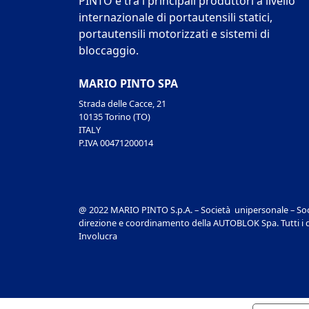
PINTO è tra i principali produttori a livello
internazionale di portautensili statici,
portautensili motorizzati e sistemi di
bloccaggio.
MARIO PINTO SPA
Strada delle Cacce, 21
10135 Torino (TO)
ITALY
P.IVA 00471200014
@ 2022 MARIO PINTO S.p.A. – Società unipersonale – Soc
direzione e coordinamento della AUTOBLOK Spa. Tutti i dir
Involucra