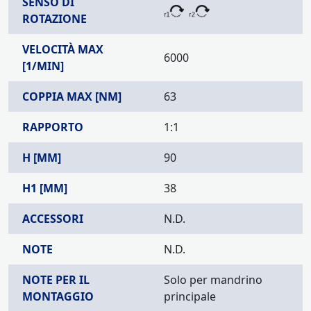
SENSO DI
ROTAZIONE
VELOCITÀ MAX
6000
[1/MIN]
COPPIA MAX [NM]
63
RAPPORTO
1:1
H [MM]
90
H1 [MM]
38
ACCESSORI
N.D.
NOTE
N.D.
NOTE PER IL
Solo per mandrino
MONTAGGIO
principale