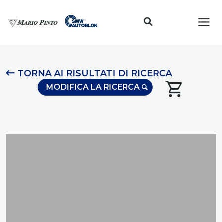
Toggl
TORNA AI RISULTATI DI RICERCA
shopping_cart
MODIFICA LA RICERCA