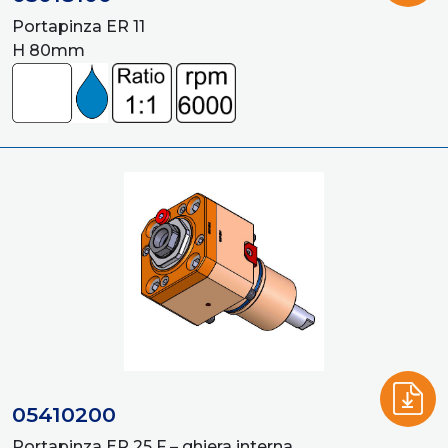
Portapinza ER 11
H 80mm
05410200
Portapinza ER 25 F – ghiera interna