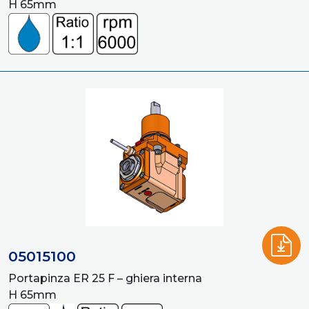
H 65mm
05015100
Portapinza ER 25 F – ghiera interna
H 65mm