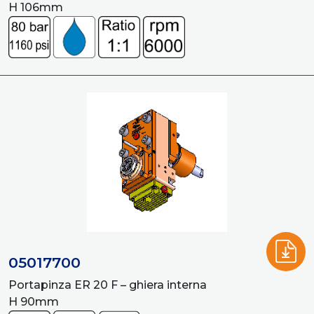
H 106mm
05017700
Portapinza ER 20 F – ghiera interna
H 90mm