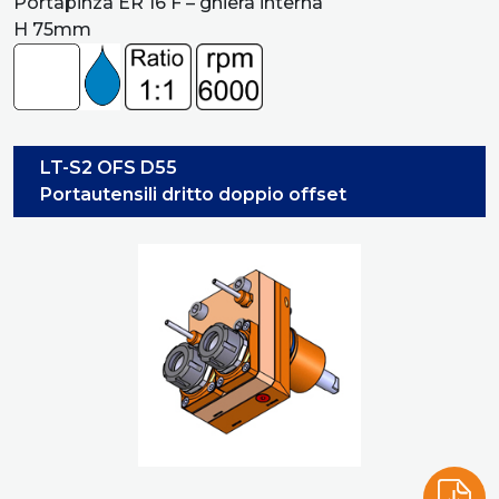
Portapinza ER 16 F – ghiera interna
H 75mm
LT-S2 OFS D55
Portautensili dritto doppio offset