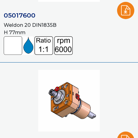
05017600
Weldon 20 DIN1835B
H 77mm