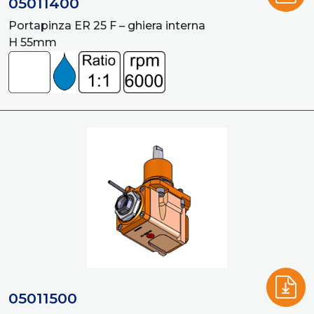
05011400
Portapinza ER 25 F – ghiera interna
H 55mm
05011500