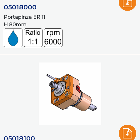
05018000
Portapinza ER 11
H 80mm
05018100