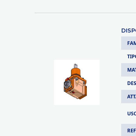
DISP
FA
TIP
MA
DE
AT
USC
RE