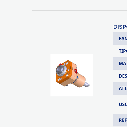
DISP
FA
TIP
MA
DE
AT
USC
RE