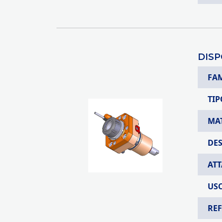
DISP
FA
TIP
MA
DE
AT
USC
RE