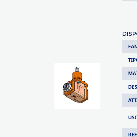
DISP
FA
TIP
MA
DE
AT
USC
RE