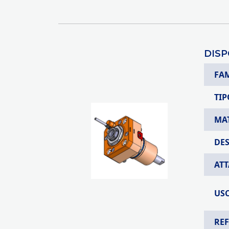
DISP
FA
TIP
MA
DE
AT
USC
RE