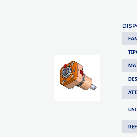
DISP
FA
TIP
MA
DE
AT
USC
RE