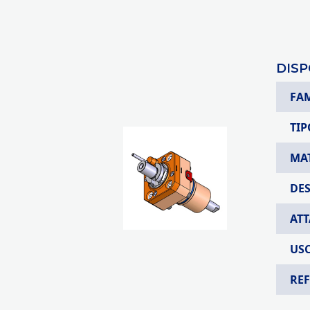
DISP
FA
TIP
MA
DE
AT
USC
RE